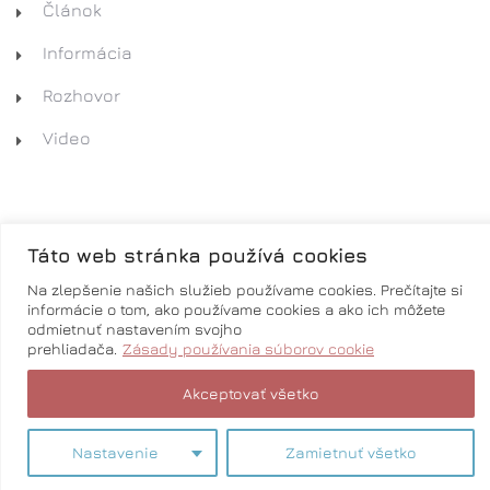
Článok
Informácia
Rozhovor
Video
Táto web stránka používá cookies
Na zlepšenie našich služieb používame cookies. Prečítajte si
informácie o tom, ako používame cookies a ako ich môžete
Informácie uvedené na stránke
odmietnuť nastavením svojho
www.duomedical.sk sú výlučne informatívneho
prehliadača.
Zásady používania súborov cookie
charakteru. Zmeny vyhradené.
®
Copyright © 2020 - BITTER
STUDIOS.
Akceptovať všetko
Nastavenie
Zamietnuť všetko