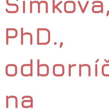
Šimková
PhD.,
odborní
na