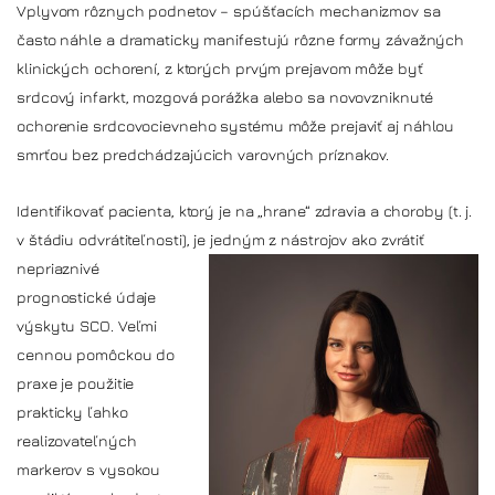
Vplyvom rôznych podnetov – spúšťacích mechanizmov sa
často náhle a dramaticky manifestujú rôzne formy závažných
klinických ochorení, z ktorých prvým prejavom môže byť
srdcový infarkt, mozgová porážka alebo sa novovzniknuté
ochorenie srdcovocievneho systému môže prejaviť aj náhlou
smrťou bez predchádzajúcich varovných príznakov.
Identifikovať pacienta, ktorý je na „hrane“ zdravia a choroby (t. j.
v štádiu odvrátiteľnosti), je je
dným z nástrojov ako zvrátiť
nepriaznivé
prognostické údaje
výskytu SCO. Veľmi
cennou pomôckou do
praxe je použitie
prakticky ľahko
realizovateľných
markerov s vysokou