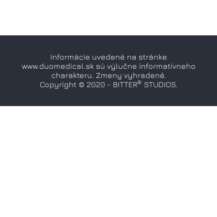
Informácie uvedené na stránke
www.duomedical.sk sú výlučne informatívneho
charakteru. Zmeny vyhradené.
®
Copyright © 2020 - BITTER
STUDIOS.