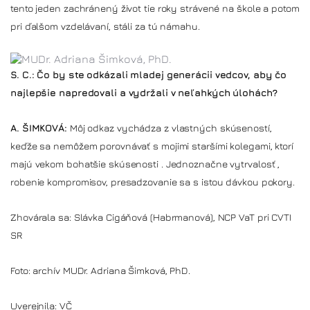
tento jeden zachránený život tie roky strávené na škole a potom
pri ďalšom vzdelávaní, stáli za tú námahu.
S. C.: Čo by ste odkázali mladej generácii vedcov, aby čo
najlepšie napredovali a vydržali v neľahkých úlohách?
A. ŠIMKOVÁ:
Môj odkaz vychádza z vlastných skúseností,
keďže sa nemôžem porovnávať s mojimi staršími kolegami, ktorí
majú vekom bohatšie skúsenosti . Jednoznačne vytrvalosť ,
robenie kompromisov, presadzovanie sa s istou dávkou pokory.
Zhovárala sa: Slávka Cigáňová (Habrmanová), NCP VaT pri CVTI
SR
Foto: archív MUDr. Adriana Šimková, PhD.
Uverejnila: VČ