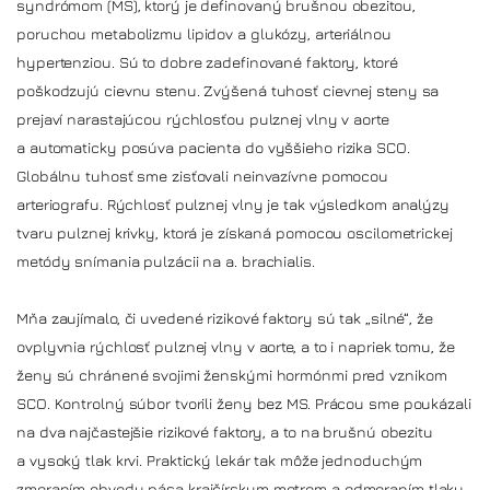
syndrómom (MS), ktorý je definovaný brušnou obezitou,
poruchou metabolizmu lipidov a glukózy, arteriálnou
hypertenziou. Sú to dobre zadefinované faktory, ktoré
poškodzujú cievnu stenu. Zvýšená tuhosť cievnej steny sa
prejaví narastajúcou rýchlosťou pulznej vlny v aorte
a automaticky posúva pacienta do vyššieho rizika SCO.
Globálnu tuhosť sme zisťovali neinvazívne pomocou
arteriografu. Rýchlosť pulznej vlny je tak výsledkom analýzy
tvaru pulznej krivky, ktorá je získaná pomocou oscilometrickej
metódy snímania pulzácii na a. brachialis.
Mňa zaujímalo, či uvedené rizikové faktory sú tak „silné“, že
ovplyvnia rýchlosť pulznej vlny v aorte, a to i napriek tomu, že
ženy sú chránené svojimi ženskými hormónmi pred vznikom
SCO. Kontrolný súbor tvorili ženy bez MS. Prácou sme poukázali
na dva najčastejšie rizikové faktory, a to na brušnú obezitu
a vysoký tlak krvi. Praktický lekár tak môže jednoduchým
zmeraním obvodu pása krajčírskym metrom a odmeraním tlaku