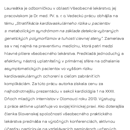
Laureátka je odborníčkou v oblasti Všeobecné lekárstvo; jej
pracoviskom je Dr. med. PV. s. r. o. Vedeckú prácu obhájila na
tému
„Stratifikácia kardiovaskulárneho rizika u pacientov
s metabolickým syndrómom na základe detekcie vybraných
genetických polymorfizmov a tuhosti cievnej steny“
. Zameriava
sa v nej najmä na preventívnu medicínu, ktorá patrí medzi
hlavné piliere všeobecného lekárstva. Predkladá jednoduchý a
efektívny nástroj uplatniteľný v primárnej sfére na odhalenie
asymptomatických pacientov vo vyššom riziku
kardiovaskulárnych ochorení s cieľom zabrániť ich
komplikáciám. Za túto prácu autorka získala cenu za
najhodnotnejšiu prezentáciu v sekcii kardiológia 1 na XXXII.
Dňoch mladých internistov v Olomouci roku 2013. Výstupy
z práce aktívne uplatňuje vo svojej klinickej praxi. Ako doterajšia
členka Slovenskej spoločnosti všeobecného praktického
lekárstva prednáša na výročných konferenciách, aktívnou
účasťou participuje na vzdelávacích seminároch určených