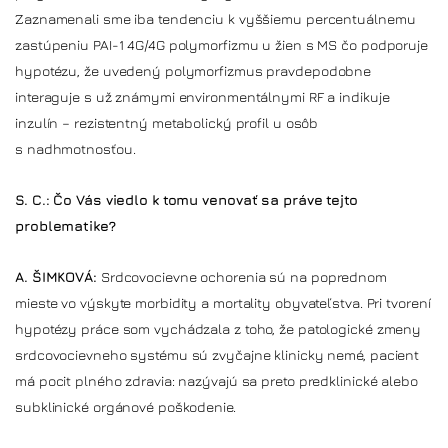
Zaznamenali sme iba tendenciu k vyššiemu percentuálnemu
zastúpeniu PAI-1 4G/4G polymorfizmu u žien s MS čo podporuje
hypotézu, že uvedený polymorfizmus pravdepodobne
interaguje s už známymi environmentálnymi RF a indikuje
inzulín – rezistentný metabolický profil u osôb
s nadhmotnosťou.
S. C.: Čo Vás viedlo k tomu venovať sa práve tejto
problematike?
A. ŠIMKOVÁ:
Srdcovocievne ochorenia sú na poprednom
mieste vo výskyte morbidity a mortality obyvateľstva. Pri tvorení
hypotézy práce som vychádzala z toho, že patologické zmeny
srdcovocievneho systému sú zvyčajne klinicky nemé, pacient
má pocit plného zdravia: nazývajú sa preto predklinické alebo
subklinické orgánové poškodenie.