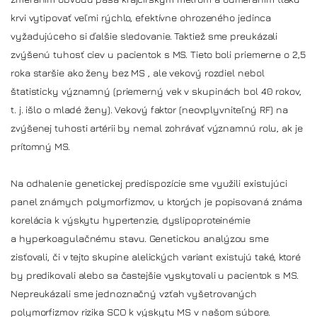
krvi vytipovať veľmi rýchlo, efektívne ohrozeného jedinca
vyžadujúceho si ďalšie sledovanie. Taktiež sme preukázali
zvýšenú tuhosť ciev u pacientok s MS. Tieto boli priemerne o 2,5
roka staršie ako ženy bez MS , ale vekový rozdiel nebol
štatisticky významný (priemerný vek v skupinách bol 40 rokov,
t. j. išlo o mladé ženy). Vekový faktor (neovplyvniteľný RF) na
zvýšenej tuhosti artérii by nemal zohrávať významnú rolu, ak je
prítomný MS.
Na odhalenie genetickej predispozície sme využili existujúci
panel známych polymorfizmov, u ktorých je popisovaná známa
korelácia k výskytu hypertenzie, dyslipoproteinémie
a hyperkoagulačnému stavu. Genetickou analýzou sme
zisťovali, či v tejto skupine alelických variant existujú také, ktoré
by predikovali alebo sa častejšie vyskytovali u pacientok s MS.
Nepreukázali sme jednoznačný vzťah vyšetrovaných
polymorfizmov rizika SCO k výskytu MS v našom súbore.