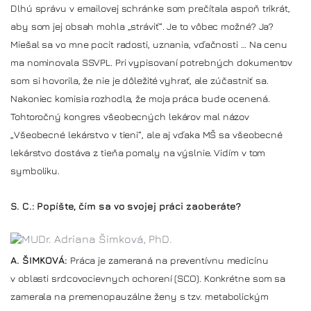
Dlhú správu v emailovej schránke som prečítala aspoň trikrát,
aby som jej obsah mohla „stráviť“. Je to vôbec možné? Ja?
Miešal sa vo mne pocit radosti, uznania, vďačnosti … Na cenu
ma nominovala SSVPL. Pri vypisovaní potrebných dokumentov
som si hovorila, že nie je dôležité vyhrať, ale zúčastniť sa.
Nakoniec komisia rozhodla, že moja práca bude ocenená.
Tohtoročný kongres všeobecných lekárov mal názov
„Všeobecné lekárstvo v tieni“, ale aj vďaka MŠ sa všeobecné
lekárstvo dostáva z tieňa pomaly na výslnie. Vidím v tom
symboliku.
S. C.: Popíšte, čím sa vo svojej práci zaoberáte?
A. ŠIMKOVÁ:
Práca je zameraná na preventívnu medicínu
v oblasti srdcovocievnych ochorení (SCO). Konkrétne som sa
zamerala na premenopauzálne ženy s tzv. metabolickým