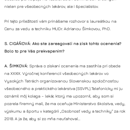
nielen pre všeobecných lekárov, ale i špecialistov.
Pri tejto príležitosti vám prinášame rozhovor s laureátkou na
Cenu za vedu a techniku MUDr. Adrianou Šimkovou, PhD.
S. CIGÁŇOVÁ: Ako ste zareagovali na zisk tohto ocenenia?
Bolo to pre Vás prekvapením?
A. ŠIMKOVÁ:
Správa o získaní ocenenia ma zastihla pri obede
na XXXIX. Výročnej konferencii všeobecných lekárov vo
Vysokých Tatrách organizovanou Slovenskou spoločnosťou
všeobecného a praktického lekárstva (SSVPL).Telefonicky mi ju
oznámil môj kolega – lekár, ktorý ma upozornil, aby som si
pozrela firemný mail, že ma oceňuje Ministerstvo školstva, vedy,
výskumu a športu v kategórii „Osobnosť vedy a techniky“ za rok
2018. A ja že, aby si zo mňa neuťahoval…