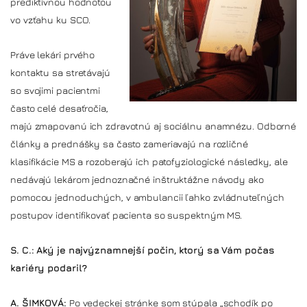
prediktívnou hodnotou
vo vzťahu ku SCO.
Práve lekári prvého
kontaktu sa stretávajú
so svojimi pacientmi
často celé desaťročia,
majú zmapovanú ich zdravotnú aj sociálnu anamnézu. Odborné
články a prednášky sa často zameriavajú na rozličné
klasifikácie MS a rozoberajú ich patofyziologické následky, ale
nedávajú lekárom jednoznačné inštruktážne návody ako
pomocou jednoduchých, v ambulancii ľahko zvládnuteľných
postupov identifikovať pacienta so suspektným MS.
S. C.: Aký je najvýznamnejší počin, ktorý sa Vám počas
kariéry podaril?
A. ŠIMKOVÁ:
Po vedeckej stránke som stúpala „schodík po