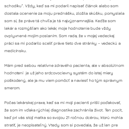
schodíku“. Vždy, keď sa mi podaril napísať článok alebo som
dostala ocenenie za moju prednášku, zložila skúšku, pomyslela
som si, že práve tá chvíľa je tá najvýznamnejšia. Keďže som
lekár a rozmýšľam ako lekár, moje hodnotenie bude vždy
ovplyvnené mojím poslaním. Som rada, že v mojej vedeckej
práci sa mi podarilo sceliť práve tieto dve stránky – vedeckú a
medicínsku.
Mám pred sebou relatívne zdravého pacienta, ale v absolútnom
hodnotení je už jeho srdcovocievny systém do istej miery
poškodený, ale ja mu viem pomôcť a naviesť ho tým správnym
smerom.
Počas lekárskej praxe, keď sa mi moji pacienti prišli poďakovať,
že som im vďaka rýchlej diagnostike zachránila život. Ten pocit,
keď pri vás stojí matka so svojou 21 ročnou dcérou, ktorú mohla
stratiť, je neopísateľný. Vtedy som si povedala, že už len pre