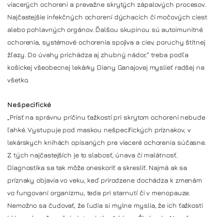
viacerých ochorení a prevažne skrytých zápalových procesov.
Najčastejšie infekčných ochorení dýchacích či močových ciest
alebo pohlavných orgánov. Ďalšou skupinou sú autoimunitné
ochorenia, systémové ochorenia spojiva a ciev, poruchy štítnej
žľazy. Do úvahy prichádza aj zhubný nádor,“ treba podľa
košickej všeobecnej lekárky Diany Ganajovej myslieť radšej na
všetko.
Nešpecifické
„Prísť na správnu príčinu ťažkostí pri skrytom ochorení nebude
ľahké. Vystupuje pod maskou nešpecifických príznakov, v
lekárskych knihách opísaných pre viaceré ochorenia súčasne.
Z tých najčastejších je to slabosť, únava či malátnosť.
Diagnostika sa tak môže oneskoriť a skresliť. Najmä ak sa
príznaky objavia vo veku, keď prirodzene dochádza k zmenám
vo fungovaní organizmu, teda pri starnutí či v menopauze.
Nemožno sa čudovať, že ľudia si mylne myslia, že ich ťažkosti