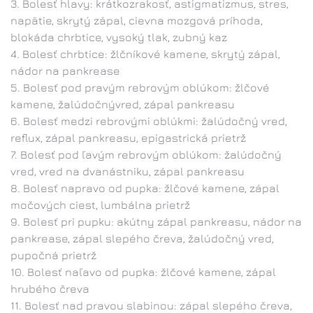
Bolesť hlavy: krátkozrakosť, astigmatizmus, stres,
napätie, skrytý zápal, cievna mozgová príhoda,
blokáda chrbtice, vysoký tlak, zubný kaz
Bolesť chrbtice: žlčníkové kamene, skrytý zápal,
nádor na pankrease
Bolesť pod pravým rebrovým oblúkom: žlčové
kamene, žalúdočnývred, zápal pankreasu
Bolesť medzi rebrovými oblúkmi: žalúdočný vred,
reflux, zápal pankreasu, epigastrická prietrž
Bolesť pod ľavým rebrovým oblúkom: žalúdočný
vred, vred na dvanástniku, zápal pankreasu
Bolesť napravo od pupka: žlčové kamene, zápal
močových ciest, lumbálna prietrž
Bolesť pri pupku: akútny zápal pankreasu, nádor na
pankrease, zápal slepého čreva, žalúdočný vred,
pupočná prietrž
Bolesť naľavo od pupka: žlčové kamene, zápal
hrubého čreva
Bolesť nad pravou slabinou: zápal slepého čreva,