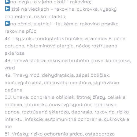
na jazyku a v jeho okolí – rakovina;
žlté na viečkach – rakovina, cukrovka, vysoký
cholesterol, riziko infarktu;
na očnici, sietnici – leukémia, rakovina prsníka,
rakovina pľúc
Tiky v oku: nedostatok horčíka, vitamínov B, očná
porucha, histamínová alergia, nádor, roztrúsená
skleróza
Tmavá stolica: rakovina hrubého čreva, konečníka,
vred
Tmavý moč: dehydratácia, zápal obličiek,
močových ciest, močového mechúra, zlyhávanie
pečene
Únava: ochorenie obličiek, štítnej žľazy, celiakia,
anémia, chronický únavový syndróm, spánkové
apnoe, roztrúsená skleróza, depresia, rakovina, riziko
infarktu, infekcie, autoimunitné ochorenia, cukrovka a
iné
Vrásky: riziko ochorenia srdca, osteoporóza