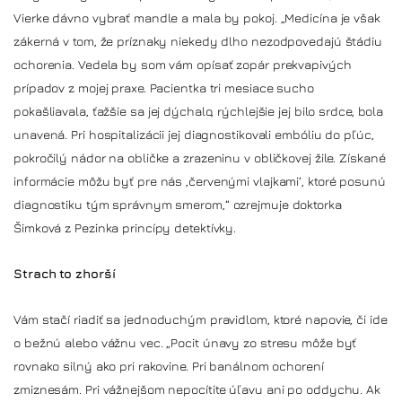
Vierke dávno vybrať mandle a mala by pokoj. „Medicína je však
zákerná v tom, že príznaky niekedy dlho nezodpovedajú štádiu
ochorenia. Vedela by som vám opísať zopár prekvapivých
prípadov z mojej praxe. Pacientka tri mesiace sucho
pokašliavala, ťažšie sa jej dýchalo, rýchlejšie jej bilo srdce, bola
unavená. Pri hospitalizácii jej diagnostikovali embóliu do pľúc,
pokročilý nádor na obličke a zrazeninu v obličkovej žile. Získané
informácie môžu byť pre nás ‚červenými vlajkami‘, ktoré posunú
diagnostiku tým správnym smerom,“ ozrejmuje doktorka
Šimková z Pezinka princípy detektívky.
Strach to zhorší
Vám stačí riadiť sa jednoduchým pravidlom, ktoré napovie, či ide
o bežnú alebo vážnu vec. „Pocit únavy zo stresu môže byť
rovnako silný ako pri rakovine. Pri banálnom ochorení
zmiznesám. Pri vážnejšom nepocítite úľavu ani po oddychu. Ak