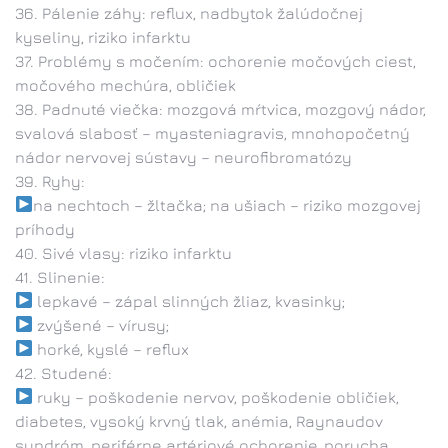
Pálenie záhy: reflux, nadbytok žalúdočnej
kyseliny, riziko infarktu
Problémy s močením: ochorenie močových ciest,
močového mechúra, obličiek
Padnuté viečka: mozgová mŕtvica, mozgový nádor,
svalová slabosť – myasteniagravis, mnohopočetný
nádor nervovej sústavy – neurofibromatózy
Ryhy:
na nechtoch – žltačka; na ušiach – riziko mozgovej
príhody
Sivé vlasy: riziko infarktu
Slinenie:
lepkavé – zápal slinných žliaz, kvasinky;
zvýšené – vírusy;
horké, kyslé – reflux
Studené:
ruky – poškodenie nervov, poškodenie obličiek,
diabetes, vysoký krvný tlak, anémia, Raynaudov
syndróm, periférne artériové ochorenie, porucha