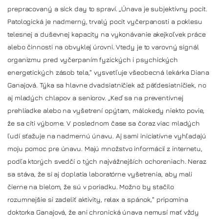
prepracovaný a sick day to spraví. „Únava je subjektívny pocit.
Patologická je nadmerný, trvalý pocit vyčerpanosti a poklesu
telesnej a duševnej kapacity na vykonávanie akejkoľvek práce
alebo činnosti na obvyklej úrovni. Vtedy je to varovný signál
organizmu pred vyčerpaním fyzických i psychických
energetických zásob tela,“ vysvetľuje všeobecná lekárka Diana
Ganajová. Týka sa hlavne dvadsiatničiek až päťdesiatničiek, no
aj mladých chlapov a seniorov. „Keď sa na preventívnej
prehliadke alebo na vyšetrení opýtam, málokedy niekto povie,
že sa cíti výborne. V poslednom čase sa čoraz viac mladých
ľudí sťažuje na nadmernú únavu. Aj sami iniciatívne vyhľadajú
moju pomoc pre únavu. Majú množstvo informácií z internetu,
podľa ktorých svedčí o tých najvážnejších ochoreniach. Neraz
sa stáva, že si aj doplatia laboratórne vyšetrenia, aby mali
čierne na bielom, že sú v poriadku. Možno by stačilo
rozumnejšie si zadeliť aktivity, relax a spánok,“ pripomína
doktorka Ganajová, že ani chronická únava nemusí mať vždy