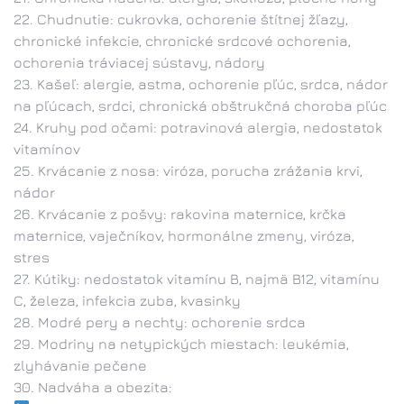
Chudnutie: cukrovka, ochorenie štítnej žľazy,
chronické infekcie, chronické srdcové ochorenia,
ochorenia tráviacej sústavy, nádory
Kašeľ: alergie, astma, ochorenie pľúc, srdca, nádor
na pľúcach, srdci, chronická obštrukčná choroba pľúc
Kruhy pod očami: potravinová alergia, nedostatok
vitamínov
Krvácanie z nosa: viróza, porucha zrážania krvi,
nádor
Krvácanie z pošvy: rakovina maternice, krčka
maternice, vaječníkov, hormonálne zmeny, viróza,
stres
Kútiky: nedostatok vitamínu B, najmä B12, vitamínu
C, železa, infekcia zuba, kvasinky
Modré pery a nechty: ochorenie srdca
Modriny na netypických miestach: leukémia,
zlyhávanie pečene
Nadváha a obezita: