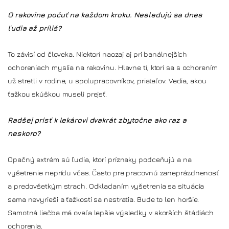
O rakovine počuť na každom kroku. Nesledujú sa dnes
ľudia až príliš?
To závisí od človeka. Niektorí naozaj aj pri banálnejších
ochoreniach myslia na rakovinu. Hlavne tí, ktorí sa s ochorením
už stretli v rodine, u spolupracovníkov, priateľov. Vedia, akou
ťažkou skúškou museli prejsť.
Radšej prísť k lekárovi dvakrát zbytočne ako raz a
neskoro?
Opačný extrém sú ľudia, ktorí príznaky podceňujú a na
vyšetrenie neprídu včas. Často pre pracovnú zaneprázdnenosť
a predovšetkým strach. Odkladaním vyšetrenia sa situácia
sama nevyrieši a ťažkosti sa nestratia. Bude to len horšie.
Samotná liečba má oveľa lepšie výsledky v skorších štádiách
ochorenia.