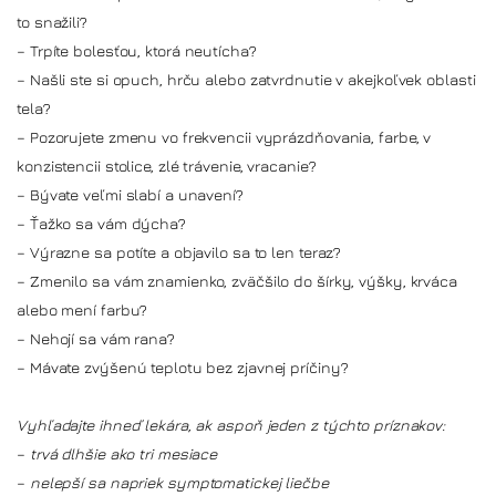
to snažili?
– Trpíte bolesťou, ktorá neutícha?
– Našli ste si opuch, hrču alebo zatvrdnutie v akejkoľvek oblasti
tela?
– Pozorujete zmenu vo frekvencii vyprázdňovania, farbe, v
konzistencii stolice, zlé trávenie, vracanie?
– Bývate veľmi slabí a unavení?
– Ťažko sa vám dýcha?
– Výrazne sa potíte a objavilo sa to len teraz?
– Zmenilo sa vám znamienko, zväčšilo do šírky, výšky, krváca
alebo mení farbu?
– Nehojí sa vám rana?
– Mávate zvýšenú teplotu bez zjavnej príčiny?
Vyhľadajte ihneď lekára, ak aspoň jeden z týchto príznakov:
–
trvá dlhšie ako tri mesiace
–
nelepší sa napriek symptomatickej liečbe