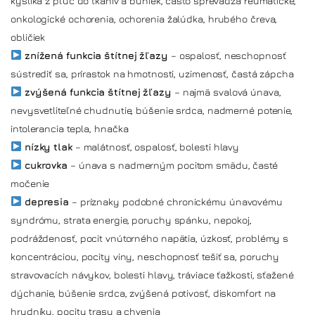
kyslíka z pľúc do tkanív a buniek, často sprevádza reumatické,
onkologické ochorenia, ochorenia žalúdka, hrubého čreva,
obličiek
znížená funkcia štítnej žľazy
– ospalosť, neschopnosť
sústrediť sa, prírastok na hmotnosti, uzimenosť, častá zápcha
zvýšená funkcia štítnej žľazy
– najmä svalová únava,
nevysvetliteľné chudnutie, búšenie srdca, nadmerné potenie,
intolerancia tepla, hnačka
nízky tlak
– malátnosť, ospalosť, bolesti hlavy
cukrovka
– únava s nadmerným pocitom smädu, časté
močenie
depresia
– príznaky podobné chronickému únavovému
syndrómu, strata energie, poruchy spánku, nepokoj,
podráždenosť, pocit vnútorného napätia, úzkosť, problémy s
koncentráciou, pocity viny, neschopnosť tešiť sa, poruchy
stravovacích návykov, bolesti hlavy, tráviace ťažkosti, sťažené
dýchanie, búšenie srdca, zvýšená potivosť, diskomfort na
hrudníku, pocity trasu a chvenia