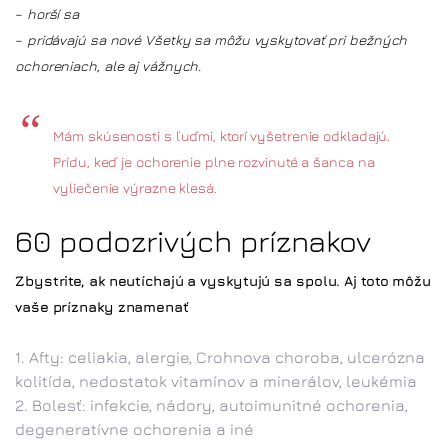
–
horší sa
–
pridávajú sa nové Všetky sa môžu vyskytovať pri bežných
ochoreniach, ale aj vážnych.
Mám skúsenosti s ľuďmi, ktorí vyšetrenie odkladajú.
Prídu, keď je ochorenie plne rozvinuté a šanca na
vyliečenie výrazne klesá.
60 podozrivých príznakov
Zbystrite, ak neutíchajú a vyskytujú sa spolu. Aj toto môžu
vaše príznaky znamenať
Afty: celiakia, alergie, Crohnova choroba, ulcerózna
kolitída, nedostatok vitamínov a minerálov, leukémia
Bolesť: infekcie, nádory, autoimunitné ochorenia,
degeneratívne ochorenia a iné