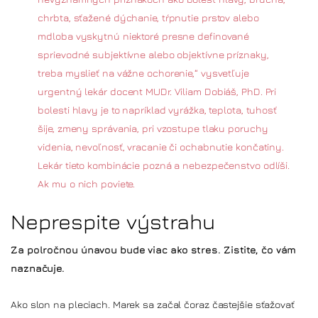
chrbta, sťažené dýchanie, tŕpnutie prstov alebo
mdloba vyskytnú niektoré presne definované
sprievodné subjektívne alebo objektívne príznaky,
treba myslieť na vážne ochorenie,“ vysvetľuje
urgentný lekár docent MUDr. Viliam Dobiáš, PhD. Pri
bolesti hlavy je to napríklad vyrážka, teplota, tuhosť
šije, zmeny správania, pri vzostupe tlaku poruchy
videnia, nevoľnosť, vracanie či ochabnutie končatiny.
Lekár tieto kombinácie pozná a nebezpečenstvo odlíši.
Ak mu o nich poviete.
Neprespite výstrahu
Za polročnou únavou bude viac ako stres. Zistite, čo vám
naznačuje.
Ako slon na pleciach. Marek sa začal čoraz častejšie sťažovať