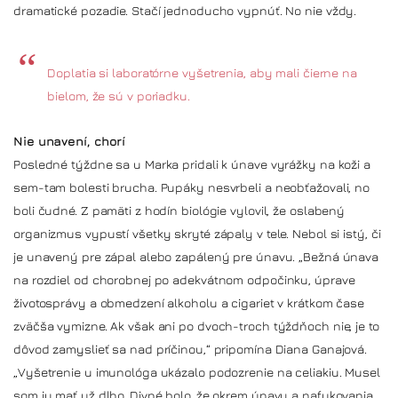
dramatické pozadie. Stačí jednoducho vypnúť. No nie vždy.
Doplatia si laboratórne vyšetrenia, aby mali čierne na
bielom, že sú v poriadku.
Nie unavení, chorí
Posledné týždne sa u Marka pridali k únave vyrážky na koži a
sem-tam bolesti brucha. Pupáky nesvrbeli a neobťažovali, no
boli čudné. Z pamäti z hodín biológie vylovil, že oslabený
organizmus vypustí všetky skryté zápaly v tele. Nebol si istý, či
je unavený pre zápal alebo zapálený pre únavu. „Bežná únava
na rozdiel od chorobnej po adekvátnom odpočinku, úprave
životosprávy a obmedzení alkoholu a cigariet v krátkom čase
zväčša vymizne. Ak však ani po dvoch-troch týždňoch nie, je to
dôvod zamyslieť sa nad príčinou,“ pripomína Diana Ganajová.
„Vyšetrenie u imunológa ukázalo podozrenie na celiakiu. Musel
som ju mať už dlho. Divné bolo, že okrem únavy a nafukovania