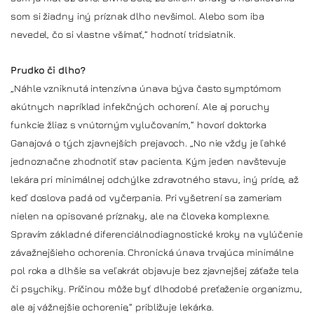
som si žiadny iný príznak dlho nevšimol. Alebo som iba
nevedel, čo si vlastne všímať,“ hodnotí tridsiatnik.
Prudko či dlho?
„Náhle vzniknutá intenzívna únava býva často symptómom
akútnych napríklad infekčných ochorení. Ale aj poruchy
funkcie žliaz s vnútorným vylučovaním,“ hovorí doktorka
Ganajová o tých zjavnejších prejavoch. „No nie vždy je ľahké
jednoznačne zhodnotiť stav pacienta. Kým jeden navštevuje
lekára pri minimálnej odchýlke zdravotného stavu, iný príde, až
keď doslova padá od vyčerpania. Pri vyšetrení sa zameriam
nielen na opisované príznaky, ale na človeka komplexne.
Spravím základné diferenciálnodiagnostické kroky na vylúčenie
závažnejšieho ochorenia. Chronická únava trvajúca minimálne
pol roka a dlhšie sa veľakrát objavuje bez zjavnejšej záťaže tela
či psychiky. Príčinou môže byť dlhodobé preťaženie organizmu,
ale aj vážnejšie ochorenie,“ približuje lekárka.