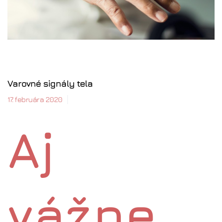
Varovné signály tela
17. februára 2020
Aj
vážne