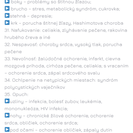
boky – problémy so štítnou žľazou;
brucho – stres, metabolický syndróm, cukrovka;
stehná – depresie;
krk – porucha štítnej žľazy, Hashimotova choroba
Nafukovanie: celiakia, zlyhávanie pečene, rakovina
hrubého čreva a iné
Nespavosť: choroby srdca, vysoký tlak, porucha
pečene
Nevoľnosť: žalúdočné ochorenie, infarkt, cievna
mozgová príhoda, cirhóza pečene, celiakia; s vracaním
– ochorenie srdca, zápal srdcového svalu
Ochlpenie na netypických miestach: syndróm
polycystických vaječníkov
Opuch:
uzliny – infekcia, bolesť zubov, leukémia,
mononukleóza, HIV infekcia;
nohy – chronické žilové ochorenie, ochorenie
srdca, obličiek, ochorenie srdca;
pod očami – ochorenie obličiek, zápaly dutín