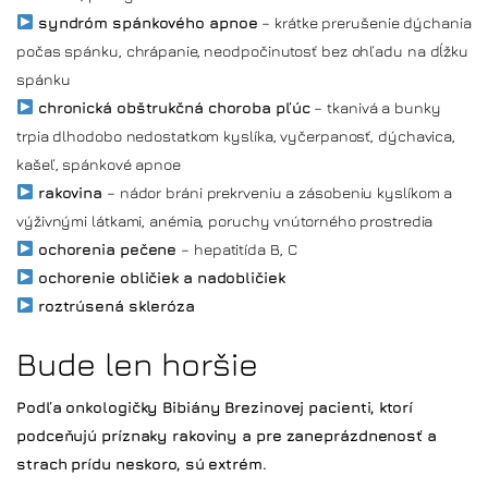
syndróm spánkového apnoe
– krátke prerušenie dýchania
počas spánku, chrápanie, neodpočinutosť bez ohľadu na dĺžku
spánku
chronická obštrukčná choroba pľúc
– tkanivá a bunky
trpia dlhodobo nedostatkom kyslíka, vyčerpanosť, dýchavica,
kašeľ, spánkové apnoe
rakovina
– nádor bráni prekrveniu a zásobeniu kyslíkom a
výživnými látkami, anémia, poruchy vnútorného prostredia
ochorenia pečene
– hepatitída B, C
ochorenie obličiek a nadobličiek
roztrúsená skleróza
Bude len horšie
Podľa onkologičky Bibiány Brezinovej pacienti, ktorí
podceňujú príznaky rakoviny a pre zaneprázdnenosť a
strach prídu neskoro, sú extrém.