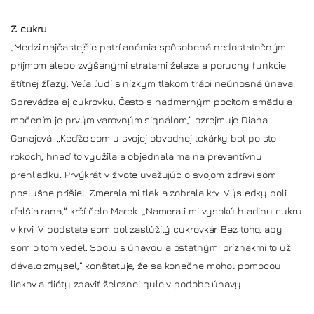
Z cukru
„Medzi najčastejšie patrí anémia spôsobená nedostatočným
príjmom alebo zvýšenými stratami železa a poruchy funkcie
štítnej žľazy. Veľa ľudí s nízkym tlakom trápi neúnosná únava.
Sprevádza aj cukrovku. Často s nadmerným pocitom smädu a
močením je prvým varovným signálom,“ ozrejmuje Diana
Ganajová. „Keďže som u svojej obvodnej lekárky bol po sto
rokoch, hneď to využila a objednala ma na preventívnu
prehliadku. Prvýkrát v živote uvažujúc o svojom zdraví som
poslušne prišiel. Zmerala mi tlak a zobrala krv. Výsledky boli
ďalšia rana,“ krčí čelo Marek. „Namerali mi vysokú hladinu cukru
v krvi. V podstate som bol zaslúžilý cukrovkár. Bez toho, aby
som o tom vedel. Spolu s únavou a ostatnými príznakmi to už
dávalo zmysel,“ konštatuje, že sa konečne mohol pomocou
liekov a diéty zbaviť železnej gule v podobe únavy.