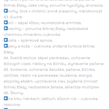
štítnej žľazy, úzke cievy, porucha hypofýzy, anorexia;
nohy: blok v chrbtici, krvné zrazeniny, málokrvnosť
Suché:
oči – zápal kĺbov, reumatoidná artritída;
nechty – porucha štítnej žľazy, nedostatok
vitamínov, minerálov, cukrovka;
ústa – spánkové apnoe;
pery a koža – cukrovka, znížená funkcia štítnej
žľazy
Svetlá stolica: zápal pankreasu, ochorenie
žlčových ciest, nádory na žlčníku, zlyhávanie pečene
Svrbenie: ochorenie žalúdka, pečene, žlčníka,
obličiek, nádor na pankrease, leukémia, alergia,
atopický ekzém, upchávanie ciev, zvýšená činnosť
štítnej žľazy, nedostatok železa, skleróza multiplex
Škvrny:
na krku, hánkach, lakťoch, kĺboch rúk – cukrovka,
rakovina;