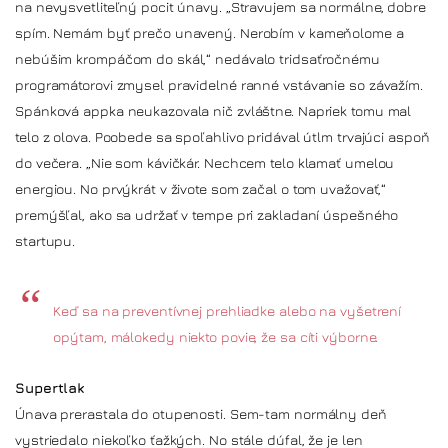
na nevysvetliteľný pocit únavy. „Stravujem sa normálne, dobre
spím. Nemám byť prečo unavený. Nerobím v kameňolome a
nebúšim krompáčom do skál,“ nedávalo tridsaťročnému
programátorovi zmysel pravidelné ranné vstávanie so závažím.
Spánková appka neukazovala nič zvláštne. Napriek tomu mal
telo z olova. Poobede sa spoľahlivo pridával útlm trvajúci aspoň
do večera. „Nie som kávičkár. Nechcem telo klamať umelou
energiou. No prvýkrát v živote som začal o tom uvažovať,“
premýšľal, ako sa udržať v tempe pri zakladaní úspešného
startupu.
Keď sa na preventívnej prehliadke alebo na vyšetrení
opýtam, málokedy niekto povie, že sa cíti výborne.
Supertlak
Únava prerastala do otupenosti. Sem-tam normálny deň
vystriedalo niekoľko ťažkých. No stále dúfal, že je len