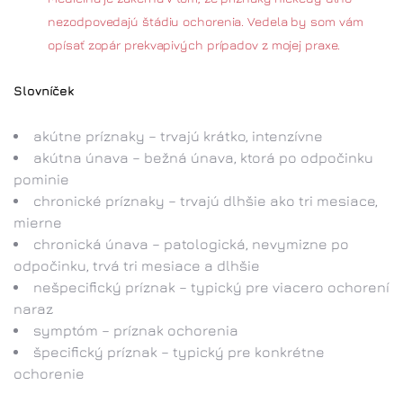
nezodpovedajú štádiu ochorenia. Vedela by som vám
opísať zopár prekvapivých prípadov z mojej praxe.
Slovníček
akútne príznaky – trvajú krátko, intenzívne
akútna únava – bežná únava, ktorá po odpočinku
pominie
chronické príznaky – trvajú dlhšie ako tri mesiace,
mierne
chronická únava – patologická, nevymizne po
odpočinku, trvá tri mesiace a dlhšie
nešpecifický príznak – typický pre viacero ochorení
naraz
symptóm – príznak ochorenia
špecifický príznak – typický pre konkrétne
ochorenie