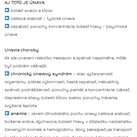
AJ TOTO JE ÚNAVA:
bolesť svalov a kĺbov
celková slabosť – fyzická únava
ospalosť, poruchy koncentrácie, bolesť hlavy – psychická
únava
Unavia choroby
Ak ste unavení niekoľko mesiacov a spánok nepomáha, môže
byť problém vážnejší.
chronický únavový syndróm
– stav vyčerpanosti
organizmu, pokles výkonnosti, častá ospalosť, nekvalitný
spánok, podráždenosť, poruchy pamäti a koncentrácie, úzkosť,
depresívne stavy, bolesti kĺbov, svalov, poruchy trávenia,
zvýšená teplota
anémia
– okrem dlhodobého pocitu únavy celková slabosť,
búšenie srdca, dýchavica, bolesti hlavy v dôsledku nedostatku
červených krviniek a hemoglobínu, ktorý zabezpečuje transport