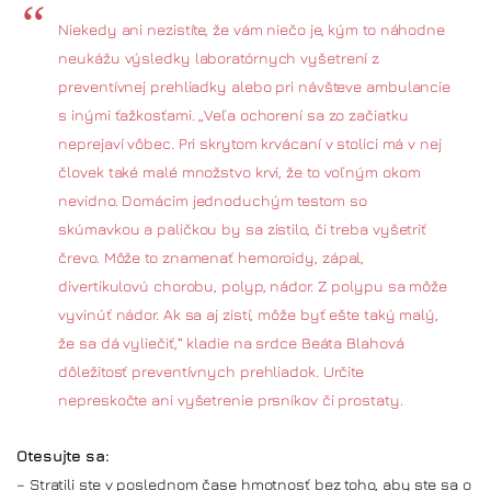
Niekedy ani nezistíte, že vám niečo je, kým to náhodne
neukážu výsledky laboratórnych vyšetrení z
preventívnej prehliadky alebo pri návšteve ambulancie
s inými ťažkosťami. „Veľa ochorení sa zo začiatku
neprejaví vôbec. Pri skrytom krvácaní v stolici má v nej
človek také malé množstvo krvi, že to voľným okom
nevidno. Domácim jednoduchým testom so
skúmavkou a paličkou by sa zistilo, či treba vyšetriť
črevo. Môže to znamenať hemoroidy, zápal,
divertikulovú chorobu, polyp, nádor. Z polypu sa môže
vyvinúť nádor. Ak sa aj zistí, môže byť ešte taký malý,
že sa dá vyliečiť,“ kladie na srdce Beáta Blahová
dôležitosť preventívnych prehliadok. Určite
nepreskočte ani vyšetrenie prsníkov či prostaty.
Otesujte sa:
– Stratili ste v poslednom čase hmotnosť bez toho, aby ste sa o