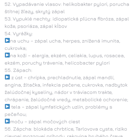
Vypadávanie vlasov: helikobakter pylori, porucha
štítnej žľazy, skrytý zápal
Vypuklé nechty: idiopatická pľúcna fibróza, zápal
kože, psoriáza, zápal kĺbov
Vyrážky:
na uchu – zápal ucha, herpes, znížená imunita,
cukrovka;
na koži – alergia, ekzém, celiakia, lupus, rosacea,
ekzém, poruchy trávenia, helicobacter pylori
Zápach:
z úst – chrípka, prechladnutie, zápal mandlí,
angína, žltačka, infekcia pečene, cukrovka, nadbytok
žalúdočnej kyseliny, nádor v tráviacom trakte,
chrápanie, žalúdočné vredy, metabolické ochorenie;
tela – zápal lymfatických uzlín, problémy s
pečeňou;
moču – zápal močových ciest
Zápcha: blokáda chrbtice, Tarlovova cysta, riziko
cievnej mozgovej príhody, rakovina hrubého čreva,