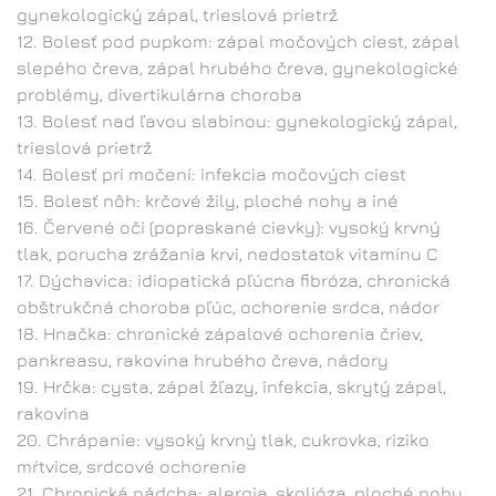
gynekologický zápal, trieslová prietrž
Bolesť pod pupkom: zápal močových ciest, zápal
slepého čreva, zápal hrubého čreva, gynekologické
problémy, divertikulárna choroba
Bolesť nad ľavou slabinou: gynekologický zápal,
trieslová prietrž
Bolesť pri močení: infekcia močových ciest
Bolesť nôh: krčové žily, ploché nohy a iné
Červené oči (popraskané cievky): vysoký krvný
tlak, porucha zrážania krvi, nedostatok vitamínu C
Dýchavica: idiopatická pľúcna fibróza, chronická
obštrukčná choroba pľúc, ochorenie srdca, nádor
Hnačka: chronické zápalové ochorenia čriev,
pankreasu, rakovina hrubého čreva, nádory
Hrčka: cysta, zápal žľazy, infekcia, skrytý zápal,
rakovina
Chrápanie: vysoký krvný tlak, cukrovka, riziko
mŕtvice, srdcové ochorenie
Chronická nádcha: alergia, skolióza, ploché nohy