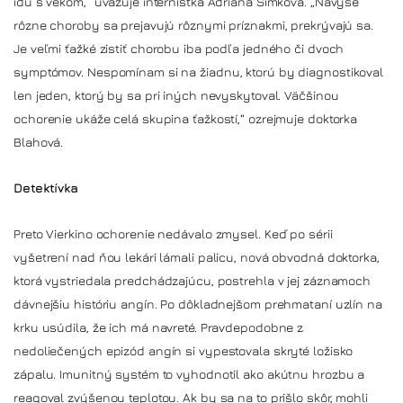
idú s vekom,“ uvažuje internistka Adriana Šimková. „Navyše
rôzne choroby sa prejavujú rôznymi príznakmi, prekrývajú sa.
Je veľmi ťažké zistiť chorobu iba podľa jedného či dvoch
symptómov. Nespomínam si na žiadnu, ktorú by diagnostikoval
len jeden, ktorý by sa pri iných nevyskytoval. Väčšinou
ochorenie ukáže celá skupina ťažkostí,“ ozrejmuje doktorka
Blahová.
Detektívka
Preto Vierkino ochorenie nedávalo zmysel. Keď po sérii
vyšetrení nad ňou lekári lámali palicu, nová obvodná doktorka,
ktorá vystriedala predchádzajúcu, postrehla v jej záznamoch
dávnejšiu históriu angín. Po dôkladnejšom prehmataní uzlín na
krku usúdila, že ich má navreté. Pravdepodobne z
nedoliečených epizód angín si vypestovala skryté ložisko
zápalu. Imunitný systém to vyhodnotil ako akútnu hrozbu a
reagoval zvýšenou teplotou. Ak by sa na to prišlo skôr, mohli