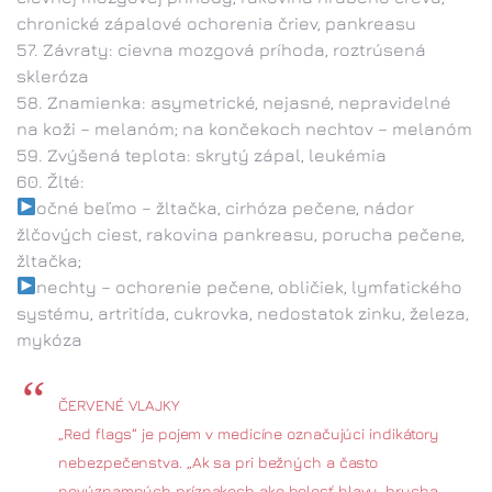
chronické zápalové ochorenia čriev, pankreasu
Závraty: cievna mozgová príhoda, roztrúsená
skleróza
Znamienka: asymetrické, nejasné, nepravidelné
na koži – melanóm; na končekoch nechtov – melanóm
Zvýšená teplota: skrytý zápal, leukémia
Žlté:
očné beľmo – žltačka, cirhóza pečene, nádor
žlčových ciest, rakovina pankreasu, porucha pečene,
žltačka;
nechty – ochorenie pečene, obličiek, lymfatického
systému, artritída, cukrovka, nedostatok zinku, železa,
mykóza
ČERVENÉ VLAJKY
„Red flags“ je pojem v medicíne označujúci indikátory
nebezpečenstva. „Ak sa pri bežných a často
nevýznamných príznakoch ako bolesť hlavy, brucha,