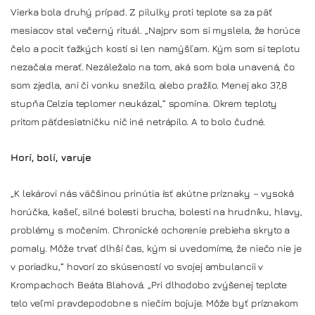
Vierka bola druhý prípad. Z pilulky proti teplote sa za päť
mesiacov stal večerný rituál. „Najprv som si myslela, že horúce
čelo a pocit ťažkých kostí si len namýšľam. Kým som si teplotu
nezačala merať. Nezáležalo na tom, aká som bola unavená, čo
som zjedla, ani či vonku snežilo, alebo pražilo. Menej ako 37,8
stupňa Celzia teplomer neukázal,“ spomína. Okrem teploty
pritom päťdesiatničku nič iné netrápilo. A to bolo čudné.
Horí, bolí, varuje
„K lekárovi nás väčšinou prinútia ísť akútne príznaky – vysoká
horúčka, kašeľ, silné bolesti brucha, bolesti na hrudníku, hlavy,
problémy s močením. Chronické ochorenie prebieha skryto a
pomaly. Môže trvať dlhší čas, kým si uvedomíme, že niečo nie je
v poriadku,“ hovorí zo skúseností vo svojej ambulancii v
Krompachoch Beáta Blahová. „Pri dlhodobo zvýšenej teplote
telo veľmi pravdepodobne s niečím bojuje. Môže byť príznakom