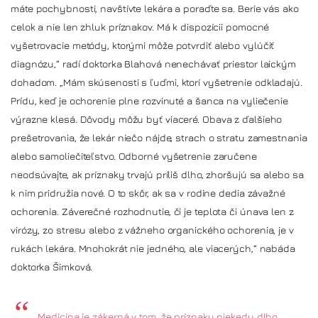
máte pochybnosti, navštívte lekára a poraďte sa. Berie vás ako
celok a nie len zhluk príznakov. Má k dispozícii pomocné
vyšetrovacie metódy, ktorými môže potvrdiť alebo vylúčiť
diagnózu,“ radí doktorka Blahová nenechávať priestor laickým
dohadom. „Mám skúsenosti s ľuďmi, ktorí vyšetrenie odkladajú.
Prídu, keď je ochorenie plne rozvinuté a šanca na vyliečenie
výrazne klesá. Dôvody môžu byť viaceré. Obava z ďalšieho
prešetrovania, že lekár niečo nájde, strach o stratu zamestnania
alebo samoliečiteľstvo. Odborné vyšetrenie zaručene
neodsúvajte, ak príznaky trvajú príliš dlho, zhoršujú sa alebo sa
k nim pridružia nové. O to skôr, ak sa v rodine dedia závažné
ochorenia. Záverečné rozhodnutie, či je teplota či únava len z
virózy, zo stresu alebo z vážneho organického ochorenia, je v
rukách lekára. Mnohokrát nie jedného, ale viacerých,“ nabáda
doktorka Šimková.
Medicína je zákerná v tom, že príznaky niekedy dlho